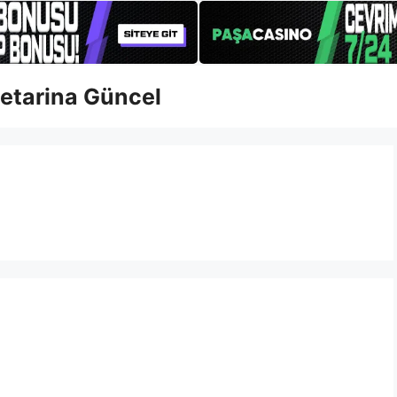
 Betarina Güncel