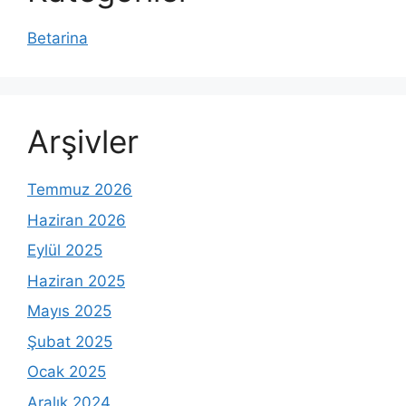
Betarina
Arşivler
Temmuz 2026
Haziran 2026
Eylül 2025
Haziran 2025
Mayıs 2025
Şubat 2025
Ocak 2025
Aralık 2024