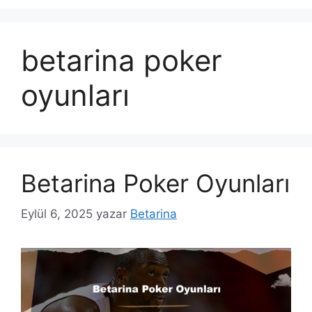
betarina poker
oyunları
Betarina Poker Oyunları
Eylül 6, 2025
yazar
Betarina