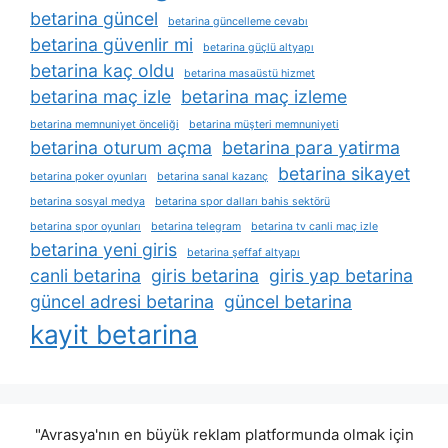
betarina güncel
betarina güncelleme cevabı
betarina güvenlir mi
betarina güçlü altyapı
betarina kaç oldu
betarina masaüstü hizmet
betarina maç izle
betarina maç izleme
betarina memnuniyet önceliği
betarina müşteri memnuniyeti
betarina oturum açma
betarina para yatirma
betarina sikayet
betarina poker oyunları
betarina sanal kazanç
betarina sosyal medya
betarina spor dalları bahis sektörü
betarina spor oyunları
betarina telegram
betarina tv canli maç izle
betarina yeni giris
betarina şeffaf altyapı
canli betarina
giris betarina
giris yap betarina
güncel adresi betarina
güncel betarina
kayit betarina
"Avrasya'nın en büyük reklam platformunda olmak için