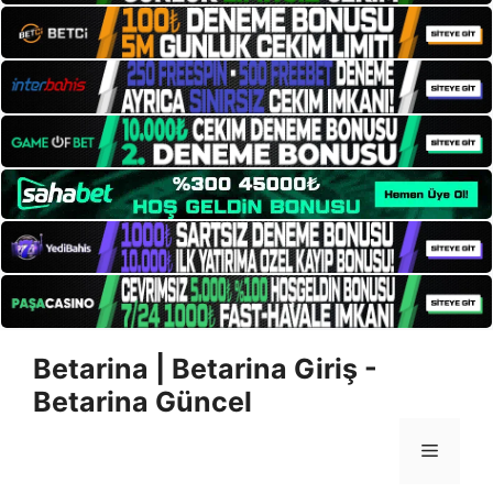
İçeriğe
Betarina | Betarina Giriş -
atla
Betarina Güncel
Menü